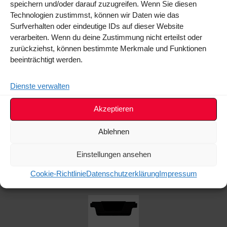
speichern und/oder darauf zuzugreifen. Wenn Sie diesen
und viele mehr.
Technologien zustimmst, können wir Daten wie das
Surfverhalten oder eindeutige IDs auf dieser Website
Unsere Dachträger sind für fast alle Relings geeignet. Sie sind
verarbeiten. Wenn du deine Zustimmung nicht erteilst oder
robust und langlebig, um auch in schwierigem Gelände
zurückziehst, können bestimmte Merkmale und Funktionen
standzuhalten. Bei uns statten Sie Ihr Geländefahrzeug mit dem
beeinträchtigt werden.
passenden
Pickup-Dachträger
optimal aus.
Dienste verwalten
Akzeptieren
Ablehnen
Dachträger / Grundträger
Einstellungen ansehen
Toolboxen: Der ideale Stauraum
Cookie-Richtlinie
Datenschutzerklärung
Impressum