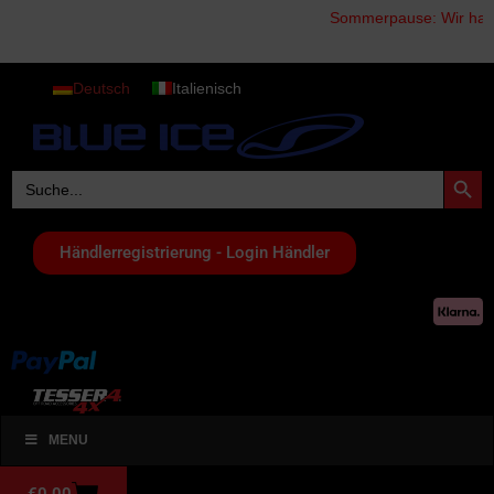
Sommerpause: Wir haben vom 
Deutsch
Italienisch
Search Button
Search
for:
Händlerregistrierung - Login Händler
MENU
€
0,00