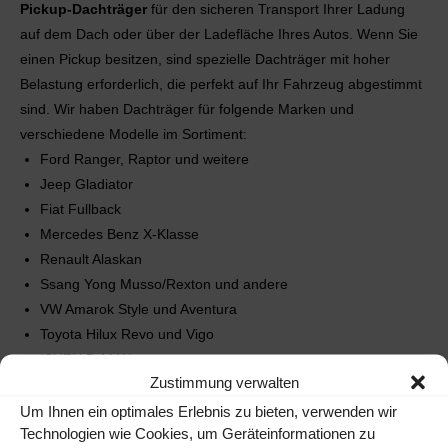
Pickup-Dachträger
für den sicheren Transport Ihrer Ladung
auf dem Dach oder über der Ladefläche Ihres Autos. Wenn Sie
einen Pickup besitzen, sind spezielle Dachträger mit hoher
Belastung erforderlich, die perfekt auf Ihr Fahrzeug abgestimmt
sind. Wir haben Dachträger für folgende Marken und
verschiedene Modelle im Sortiment:
Ford Ranger, Raptor und weitere
Jeep Gladiator
Fiat Fullback
Mercedes Benz X-Klasse
Renault Alaskan
Ssang Yong Musso/Rexton und andere
VW Amarok Style und Aventura
Toyota Hilux Revo und Vigo
ISUZU D-MAX
Zustimmung verwalten
Nissan D40, Frontier und weitere
Mazda BT 50 und andere
Um Ihnen ein optimales Erlebnis zu bieten, verwenden wir
Technologien wie Cookies, um Geräteinformationen zu
Mitsubishi L200