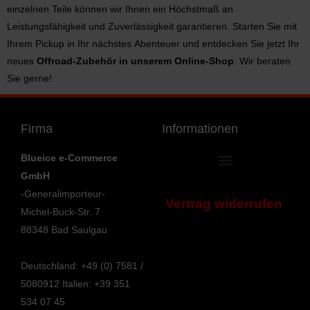
einzelnen Teile können wir Ihnen ein Höchstmaß an
Leistungsfähigkeit und Zuverlässigkeit garantieren. Starten Sie mit
Ihrem Pickup in Ihr nächstes Abenteuer und entdecken Sie jetzt Ihr
neues
Offroad-Zubehör in unserem Online-Shop
. Wir beraten
Sie gerne!
Firma
Informationen
Blueice e-Commerce
GmbH
Allgemeine Geschäftsbedingungen
Bestellung bestätigen & absenden
Umwelt und Entsorgung
Information zur Barrierefreiheit
-Generalimporteur-
Vertrag widerrufen
Michel-Buck-Str. 7
88348 Bad Saulgau
Deutschland: +49 (0) 7581 /
5080912
Italien: +39 351
534 07 45